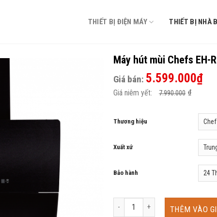
THIẾT BỊ ĐIỆN MÁY
THIẾT BỊ NHÀ 
Máy hút mùi Chefs EH-
5.599.000
₫
Giá bán:
Giá niêm yết:
₫
7.990.000
Thương hiệu
Xuất xứ
Bảo hành
Máy hút mùi Chefs EH-R706E7B số 
THÊM VÀO G