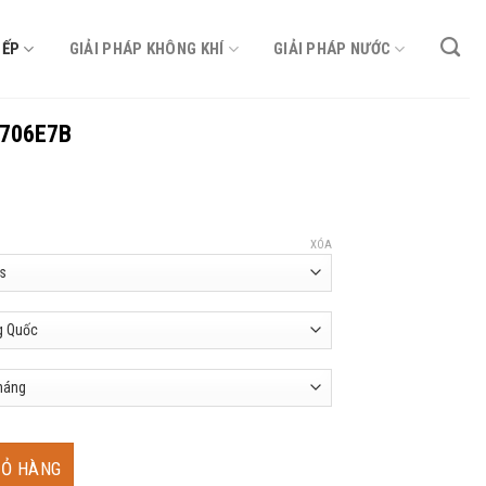
BẾP
GIẢI PHÁP KHÔNG KHÍ
GIẢI PHÁP NƯỚC
R706E7B
XÓA
lượng
IỎ HÀNG