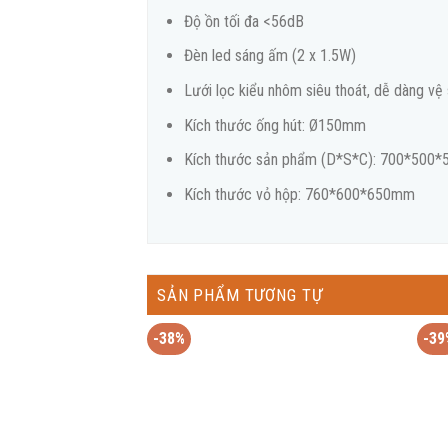
Độ ồn tối đa <56dB
Đèn led sáng ấm (2 x 1.5W)
Lưới lọc kiểu nhôm siêu thoát, dễ dàng vệ 
Kích thước ống hút: Ø150mm
Kích thước sản phẩm (D*S*C): 700*500
Kích thước vỏ hộp: 760*600*650mm
SẢN PHẨM TƯƠNG TỰ
-38%
-39