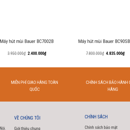
+
Máy hút mùi Bauer BC7002B
Máy hút mùi Bauer BC90S
3.950.000
₫
2.400.000
₫
7.800.000
₫
4.835.000
₫
MIỄN PHÍ GIAO HÀNG TOÀN
CHÍNH SÁCH BẢO HÀNH 
QUỐC
HÃNG
CHÍNH SÁCH
VỀ CHÚNG TÔI
Chính sách bảo mật
Nội.
Giới thiệu chung