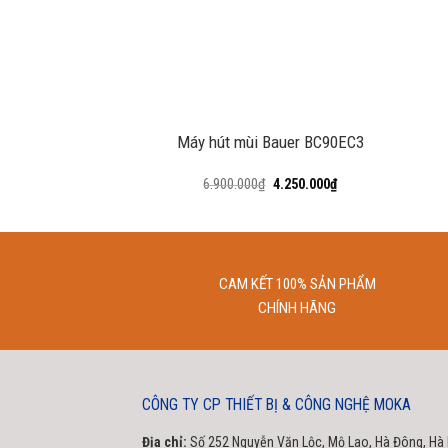
+
+
Máy hút mùi Bauer BC90EC3
6.900.000
₫
4.250.000
₫
CAM KẾT 100% SẢN PHẨM
CHÍNH HÃNG
CÔNG TY CP THIẾT BỊ & CÔNG NGHỆ MOKA
Địa chỉ:
Số 252 Nguyễn Văn Lộc, Mộ Lao, Hà Đông, Hà 