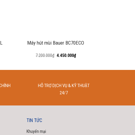
+
+
BL
Máy hút mùi Bauer BC70ECO
MÁY HÚT M
R5
7.200.000
₫
4.450.000
₫
6.490.000
CHÍNH
HỖ TRỢ DỊCH VỤ & KỸ THUẬT
24/7
TIN TỨC
Khuyến mại