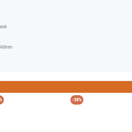
sinh
*560mm
%
-38%