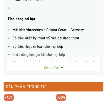
Tính năng nổi bật:
Mặt kính Vitroceramic Schoot Ceran – Germany
Bộ điều khiển kỹ thuật số hiện đại dạng trượt
Bộ điều nhiệt an toàn cho mọi bếp
Chức năng hẹn giờ tắt cho mọi bếp
Bếp từ sử dụng công nghệ cảm ứng đáy nồi tự nhận diện
Xem thêm
vùng nấu
Tiết kiệm 30% điện năng.
Chức năng Booster siêu nhanh cho cả 3 vùng nấu
SẢN PHẨM TƯƠNG TỰ
Tính năng an toàn
-40%
-30%