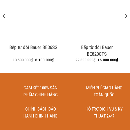
Chức năng khóa trẻ em.
Cảnh báo nhiệt dư
“Chế độ cảm ứng chống tràn”. Bếp tự động ngắt khi thức
ăn tràn qua vùng bảng điều khiển.
Tự động ngắt khi quá nhiệt
Bếp từ đôi Bauer BE36SS
Bếp từ đôi Bauer
Tự động báo lỗi khi mức điện áp nằm ngoài vùng bảo vệ
BE820GTS
140V – 310V
13.500.000
₫
8.100.000
₫
22.800.000
₫
16.000.000
₫
Bếp tự động tắt khi không có nồi
9 mức điều chỉnh công suất
CAM KẾT 100% SẢN
MIỄN PHÍ GIAO HÀNG
Thông số kỹ thuật:
PHẨM CHÍNH HÃNG
TOÀN QUỐC
Kích thước mặt bếp: 600 * 520mm
CHÍNH SÁCH BẢO
HỖ TRỢ DỊCH VỤ & KỸ
Kích thước khoét đá: 545 * 585mm
HÀNH CHÍNH HÃNG
THUẬT 24/7
Voltage(V)/Frequency(Hz): 220/50