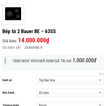
Bếp từ 2 Bauer BE – 63SS
14.000.000
₫
Giá bán:
Giá niêm yết:
₫
23.800.000
1.000.000đ
TẶNG NGAY VOUCHER GIẢM GIÁ TRỊ GIÁ
XÓA
Xuất xứ
Bảo hành
Thương hiệu