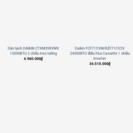
Dàn lạnh DAIKIN CTXM35RVMV
Daikin FCF71CVM/RZF71CV2V
12000BTU 2 chiều treo tường
24000BTU điều hòa Cassette 1 chiều
Inverter
4.960.000
₫
36.510.000
₫