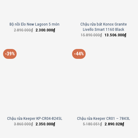
Chậu rửa bát Konox Granite
Bộ nồi Elo New Lagoon 5 món
Livello Smart 1160 Black
2.890.000
₫
2.300.000
₫
15.890.000
₫
13.506.000
₫
-39%
-44%
Chậu rửa Keeper KP-CR04-8245L
Chậu rửa Keeper CR01 – 7843L
3.860.000
₫
2.350.000
₫
5.180.051
₫
2.890.028
₫