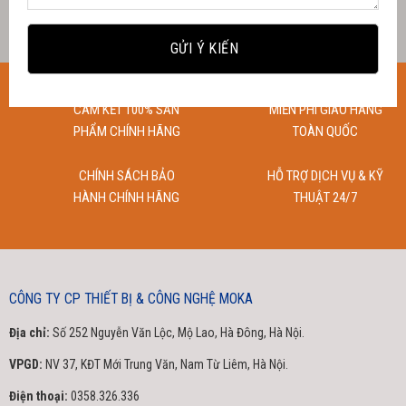
CAM KẾT 100% SẢN
MIỄN PHÍ GIAO HÀNG
PHẨM CHÍNH HÃNG
TOÀN QUỐC
CHÍNH SÁCH BẢO
HỖ TRỢ DỊCH VỤ & KỸ
HÀNH CHÍNH HÃNG
THUẬT 24/7
CÔNG TY CP THIẾT BỊ & CÔNG NGHỆ MOKA
Địa chỉ:
Số 252 Nguyễn Văn Lộc, Mộ Lao, Hà Đông, Hà Nội.
VPGD:
NV 37, KĐT Mới Trung Văn, Nam Từ Liêm, Hà Nội.
Điện thoại:
0358.326.336