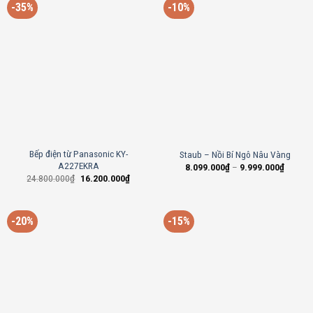
-35%
-10%
Bếp điện từ Panasonic KY-
Staub – Nồi Bí Ngô Nâu Vàng
A227EKRA
8.099.000
₫
–
9.999.000
₫
24.800.000
₫
16.200.000
₫
-20%
-15%