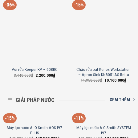
-36%
-15%
Chậu rửa bát Konox Workstation
Vòi rửa Keeper KP – 608RO
– Apron Sink KN8051AS Retta
3.440.000
₫
2.200.000
₫
11.950.000
₫
10.160.000
₫
GIẢI PHÁP NƯỚC
XEM THÊM
-15%
-11%
Máy lọc nước A. O Smith AOS I97
Máy lọc nước A.O Smith SYSTEM
PLUS
I97