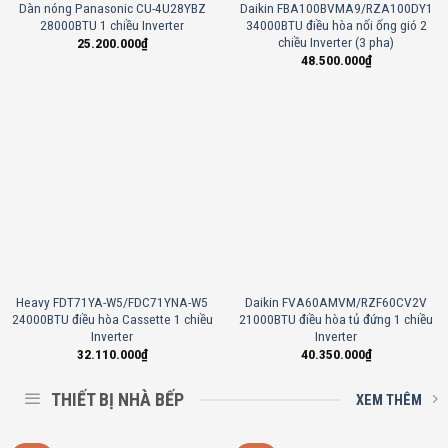
Dàn nóng Panasonic CU-4U28YBZ
Daikin FBA100BVMA9/RZA100DY1
28000BTU 1 chiều Inverter
34000BTU điều hòa nối ống gió 2
chiều Inverter (3 pha)
25.200.000
₫
48.500.000
₫
Heavy FDT71YA-W5/FDC71YNA-W5
Daikin FVA60AMVM/RZF60CV2V
24000BTU điều hòa Cassette 1 chiều
21000BTU điều hòa tủ đứng 1 chiều
Inverter
Inverter
32.110.000
₫
40.350.000
₫
THIẾT BỊ NHÀ BẾP
XEM THÊM