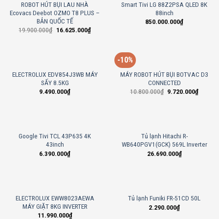
ROBOT HÚT BỤI LAU NHÀ
Smart Tivi LG 88Z2PSA QLED 8K
Ecovacs Deebot OZMO T8 PLUS –
88inch
BẢN QUỐC TẾ
850.000.000
₫
19.900.000
₫
16.625.000
₫
-10%
ELECTROLUX EDV854J3WB MÁY
MÁY ROBOT HÚT BỤI BOTVAC D3
SẤY 8.5KG
CONNECTED
9.490.000
₫
10.800.000
₫
9.720.000
₫
Google Tivi TCL 43P635 4K
Tủ lạnh Hitachi R-
43inch
WB640PGV1(GCK) 569L Inverter
6.390.000
₫
26.690.000
₫
ELECTROLUX EWW8023AEWA
Tủ lạnh Funiki FR-51CD 50L
MÁY GIẶT 8KG INVERTER
2.290.000
₫
11.990.000
₫