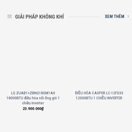
GIẢI PHÁP KHÔNG KHÍ
XEM THÊM
LG ZUAB1+ZBNQ18GM1A0
ĐIỀU HÒA CASPER LC-12FS33
18000BTU điều hòa nối ống gió 1
12000BTU 1 CHIỀU INVERTER
chiều Inverter
23.900.000
₫