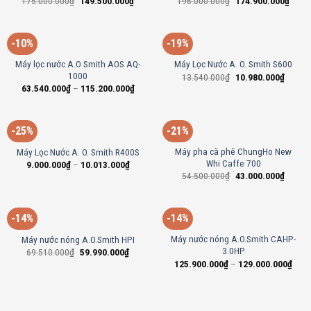
175.000.000
₫
149.500.000
₫
196.000.000
₫
174.900.000
₫
-10%
-19%
Máy lọc nước A.O Smith AOS AQ-
Máy Lọc Nước A. O. Smith S600
1000
13.540.000
₫
10.980.000
₫
63.540.000
₫
–
115.200.000
₫
-25%
-21%
Máy pha cà phê ChungHo New
Máy Lọc Nước A. O. Smith R400S
Whi Caffe 700
9.000.000
₫
–
10.013.000
₫
54.500.000
₫
43.000.000
₫
-14%
-14%
Máy nước nóng A.O.Smith CAHP-
Máy nước nóng A.O.Smith HPI
3.0HP
69.510.000
₫
59.990.000
₫
125.900.000
₫
–
129.000.000
₫