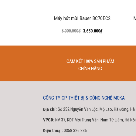
+
+
Máy hút mùi Bauer BC70EC2
M
5.900.000
₫
3.650.000
₫
CAM KẾT 100% SẢN PHẨM
CHÍNH HÃNG
CÔNG TY CP THIẾT BỊ & CÔNG NGHỆ MOKA
Địa chỉ:
Số 252 Nguyễn Văn Lộc, Mộ Lao, Hà Đông, Hà 
VPGD:
NV 37, KĐT Mới Trung Văn, Nam Từ Liêm, Hà Nội
Điện thoại:
0358.326.336