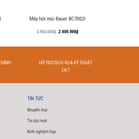
+
+
S
Máy hút mùi Bauer BC7002I
MÁY HÚT M
R5
3.950.000
₫
2.400.000
₫
6.490.000
CHÍNH
HỖ TRỢ DỊCH VỤ & KỸ THUẬT
24/7
TIN TỨC
Khuyến mại
Tin tức mới
Kinh nghiệm hay