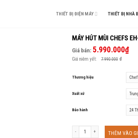
THIẾT BỊ ĐIỆN MÁY
THIẾT BỊ NHÀ 
MÁY HÚT MÙI CHEFS EH
5.990.000
₫
Giá bán:
Giá niêm yết:
₫
7.990.000
Thương hiệu
Xuất xứ
Bảo hành
MÁY HÚT MÙI CHEFS EH-R705E9 số
THÊM VÀO G