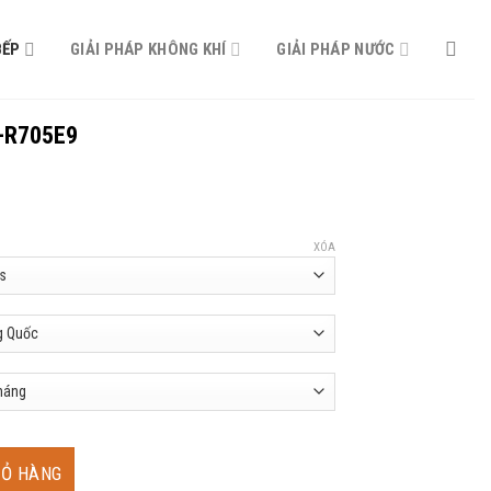
BẾP
GIẢI PHÁP KHÔNG KHÍ
GIẢI PHÁP NƯỚC
-R705E9
XÓA
 lượng
IỎ HÀNG