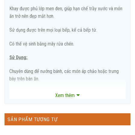
Khay được phủ lớp men đen, giúp hạn chế trầy xước và món
ăn trở nên đẹp mắt hơn.
Sử dụng được trên mọi loại bếp, kể cả bếp từ.
Có thể vệ sinh bằng máy rửa chén.
Sử Dụng:
Chuyên dùng để nướng bánh, các món áp chảo hoặc trưng
bày trên bàn ăn.
Sử dụng được trên mọi loại bếp, kể cả bếp từ.
Xem thêm
Bảo Quản:
SẢN PHẨM TƯƠNG TỰ
Có thể vệ sinh bằng máy rửa chén. Khuyến khích rửa sản
phẩm bằng tay.