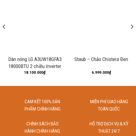
Dùng khăn mềm vệ sinh sản phẩm, không dùng đồ chà xoong.
Bảo quản nơi khô ráo.
Dàn nóng LG A3UW18GFA3
Staub – Chảo Chistera Đen
18000BTU 2 chiều Inverter
18.100.000
₫
6.999.000
₫
CAM KẾT 100% SẢN
MIỄN PHÍ GIAO HÀNG
PHẨM CHÍNH HÃNG
TOÀN QUỐC
CHÍNH SÁCH BẢO
HỖ TRỢ DỊCH VỤ & KỸ
HÀNH CHÍNH HÃNG
THUẬT 24/7