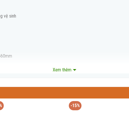
ng vệ sinh
*560mm
Xem thêm
%
-15%