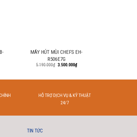
+
+
B-
MÁY HÚT MÙI CHEFS EH-
MÁY HÚT M
R506E7G
R5
5.190.000
₫
3.500.000
₫
6.490.000
CHÍNH
HỖ TRỢ DỊCH VỤ & KỸ THUẬT
24/7
TIN TỨC