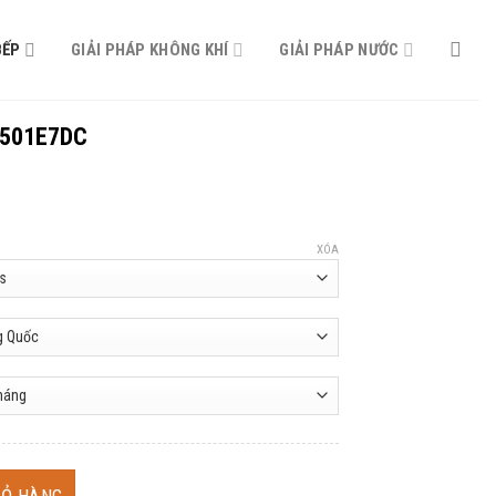
BẾP
GIẢI PHÁP KHÔNG KHÍ
GIẢI PHÁP NƯỚC
R501E7DC
XÓA
ố lượng
IỎ HÀNG