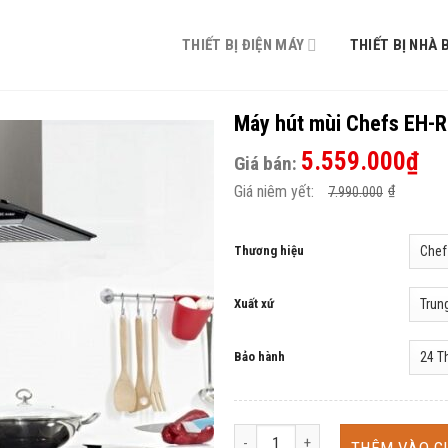
THIẾT BỊ ĐIỆN MÁY
THIẾT BỊ NHÀ 
Máy hút mùi Chefs EH-
5.559.000
₫
Giá bán:
Giá niêm yết:
₫
7.990.000
Thương hiệu
Xuất xứ
Bảo hành
Máy hút mùi Chefs EH-R501E7DC s
THÊM VÀO G