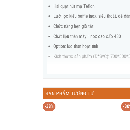
Hai quạt hút mạ Teflon
Lưới lọc kiểu baffle inox, siêu thoát, dễ dà
Chức năng hẹn giờ tắt
Chất liệu thân máy : inox cao cấp 430
Option: lọc than hoạt tính
Kích thước sản phẩm (D*S*C): 700*500
Kích thước vỏ hộp: 755*555*435mm
SẢN PHẨM TƯƠNG TỰ
-38%
-30