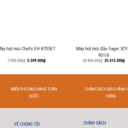
+
áy hút mùi Chefs EH-R705E7
Máy hút mùi đảo Fagor 3CF
901IX
7.990.000
₫
5.599.000
₫
29.900.000
₫
25.415.000
₫
MIỄN PHÍ GIAO HÀNG TOÀN
CHÍNH SÁCH BẢO HÀNH 
QUỐC
HÃNG
CHÍNH SÁCH
VỀ CHÚNG TÔI