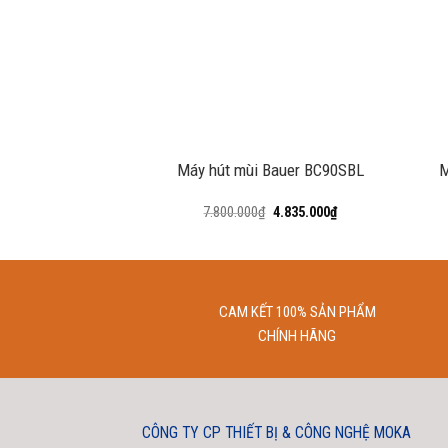
+
+
Máy hút mùi Bauer BC90SBL
M
7.800.000
₫
4.835.000
₫
CAM KẾT 100% SẢN PHẨM
CHÍNH HÃNG
CÔNG TY CP THIẾT BỊ & CÔNG NGHỆ MOKA