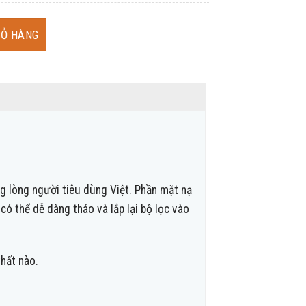
ều hòa nối ống gió 1 chiều Inverter số lượng
IỎ HÀNG
ng lòng người tiêu dùng Việt. Phần mặt nạ
có thể dễ dàng tháo và lắp lại bộ lọc vào
thất nào.