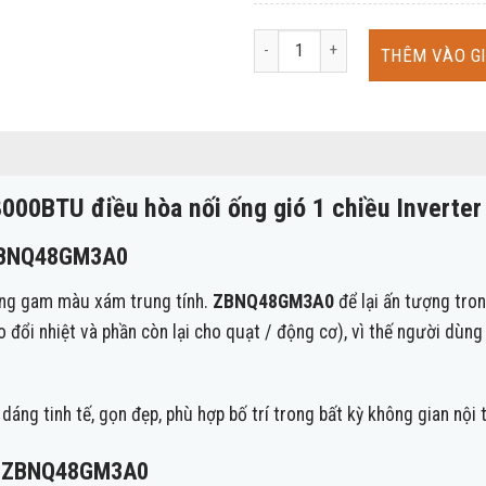
LG ZUAD1+ZBNQ48GM3A0 48000BTU đi
THÊM VÀO G
000BTU điều hòa nối ống gió 1 chiều Inverter
n ZBNQ48GM3A0
cùng gam màu xám trung tính.
ZBNQ48
GM3A0
để lại ấn tượng tro
 đổi nhiệt và phần còn lại cho quạt / động cơ), vì thế người dùng 
áng tinh tế, gọn đẹp, phù hợp bố trí trong bất kỳ không gian nội 
oà ZBNQ48GM3A0