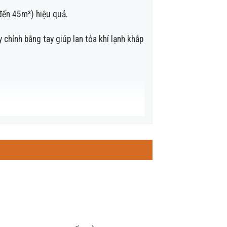
đến 45m³) hiệu quả.
hỉnh bằng tay giúp lan tỏa khí lạnh khắp
công suất làm lạnh. Đồng thời điều tiết
h ổn định đồng thời còn giúp động cơ máy
áy nén biến tần giúp điều hoà luôn duy