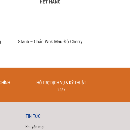
HẾT HÀNG
+
g
Staub – Chảo Wok Màu Đỏ Cherry
CHÍNH
HỖ TRỢ DỊCH VỤ & KỸ THUẬT
24/7
 theo ý muốn. Người dùng không cần phải
c và góp phần giúp tiết kiệm điện năng.
TIN TỨC
Khuyến mại
c hiển thị trên màn hình của Remote điều