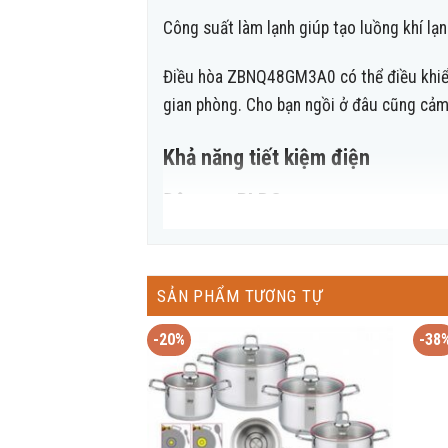
Công suất làm lạnh giúp tạo luồng khí lạ
Điều hòa ZBNQ48GM3A0 có thể điều khiển h
gian phòng. Cho bạn ngồi ở đâu cũng cảm 
Khả năng tiết kiệm điện
Động cơ BLDC
Công nghệ BLDC trên điều hòa ZBNQ48GM3A
nhiệt độ phù hợp với nhiệt độ trong phòn
SẢN PHẨM TƯƠNG TỰ
hoạt động cực êm ái và bền bỉ.
-20%
-38
Công nghệ Inverter
Giống như những chiếc điều hòa khác, ZB
trì ở trạng thái hoạt động ổn định và giả