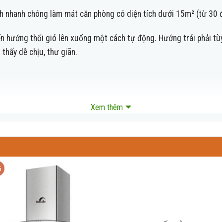
nh nhanh chóng làm mát căn phòng có diện tích dưới 15m² (từ 30 
ướng thổi gió lên xuống một cách tự động. Hướng trái phải tùy c
thấy dễ chịu, thư giãn.
Xem thêm
0 có khả năng điều chỉnh tốc độ quay của máy nén phù hợp với 
g từ đó giúp tiết kiệm điện. Nhưng vẫn đảm bảo hiệu suất làm lạn
%
NQ48GM3A0 cũng được trang bị Inverter. Là công nghệ sử dụng m
m hao phí điện năng lên đến 70%.