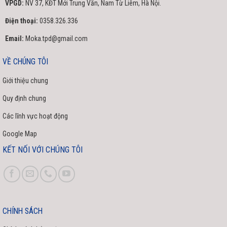
VPGD:
NV 37, KĐT Mới Trung Văn, Nam Từ Liêm, Hà Nội.
lạnh nhanh. Thân thiện với môi trường, hạn chế tốt đa
Điện thoại:
0358.326.336
khí thải gây ảnh hưởng đến Trái Đất.
Email:
Moka.tpd@gmail.com
Lắp đặt thuận tiện
VỀ CHÚNG TÔI
Kích thước nhỏ gọn
Giới thiệu chung
Với kích thước dàn lạnh điều hòa nối ống gió Mitsubishi
Quy định chung
48000BTU 1 chiều
FDUM1C40SV-S5
máy có thể được
Các lĩnh vực hoạt động
lắp đặt bên dưới các trần nhà hẹp. Ngoài ra trọng lượng
Google Map
của máy cũng khá nhẹ, nên kĩ thuật sẽ không cần sử
KẾT NỐI VỚI CHÚNG TÔI
dụng thiết bị nâng khi lắp đặt.
Bơm nước ngưng tiện lợi
Hơn nữa, điều hòa âm trần ống gió Mitsubishi Heavy còn
CHÍNH SÁCH
được tích hợp sẵn bơm nước ngưng bơm nước giúp