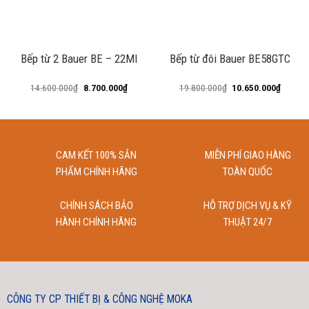
Kích thước mặt bếp: 730 * 430mm
Kích thước khoét đá: 680 * 380mm
Voltage(V)/Frequency(Hz): 220/50
Bếp từ 2 Bauer BE – 22MI
Bếp từ đôi Bauer BE58GTC
14.600.000
₫
8.700.000
₫
19.800.000
₫
10.650.000
₫
CAM KẾT 100% SẢN
MIỄN PHÍ GIAO HÀNG
PHẨM CHÍNH HÃNG
TOÀN QUỐC
CHÍNH SÁCH BẢO
HỖ TRỢ DỊCH VỤ & KỸ
HÀNH CHÍNH HÃNG
THUẬT 24/7
CÔNG TY CP THIẾT BỊ & CÔNG NGHỆ MOKA