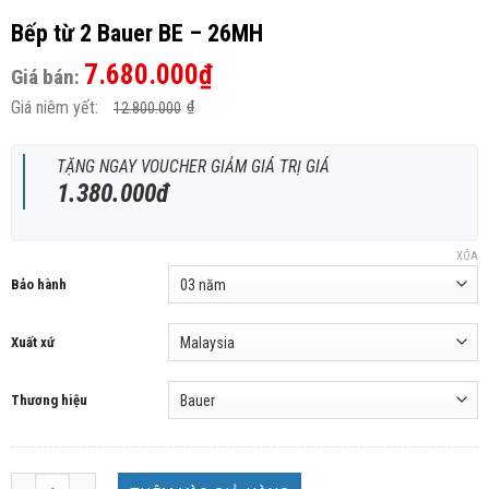
Bếp từ 2 Bauer BE – 26MH
7.680.000
₫
Giá bán:
Giá niêm yết:
₫
12.800.000
TẶNG NGAY VOUCHER GIẢM GIÁ TRỊ GIÁ
1.380.000đ
XÓA
Bảo hành
Xuất xứ
Thương hiệu
Bếp từ 2 Bauer BE - 26MH số lượng