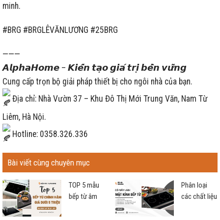
minh.
#BRG #BRGLÊVĂNLƯƠNG #25BRG
———
𝘼𝙡𝙥𝙝𝙖𝙃𝙤𝙢𝙚 – 𝙆𝙞𝙚̂́𝙣 𝙩𝙖̣𝙤 𝙜𝙞𝙖́ 𝙩𝙧𝙞̣ 𝙗𝙚̂̀𝙣 𝙫𝙪̛̃𝙣𝙜
Cung cấp trọn bộ giải pháp thiết bị cho ngôi nhà của bạn.
Địa chỉ: Nhà Vườn 37 – Khu Đô Thị Mới Trung Văn, Nam Từ
Liêm, Hà Nội.
Hotline: 0358.326.336
Bài viết cùng chuyên mục
TOP 5 mẫu
Phân loại
bếp từ âm
các chất liệu
giá rẻ dưới 5
mặt bếp của
triệu chính
bếp điện