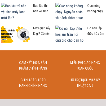
hãng, hiện
trên thị
Bao lâu thì
Cục nóng
đại cho căn
trường hiện
nên vệ sinh
không chạy.
bếp
nay
máy lạnh
Nguyên nhân
một lần?
và cách
khắc phục
Máy giặt sấy
Có nên lắp
là gì? Có nên
điều hòa âm
mua máy
trần nối ống
giặt kèm sấy
gió cho căn
không?
hộ chung
cư?
CAM KẾT 100% SẢN
MIỄN PHÍ GIAO HÀNG
PHẨM CHÍNH HÃNG
TOÀN QUỐC
CHÍNH SÁCH BẢO
HỖ TRỢ DỊCH VỤ & KỸ
HÀNH CHÍNH HÃNG
THUẬT 24/7